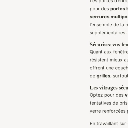
Les portes d’entr
pour des
portes 
serrures multipo
l’ensemble de la 
supplémentaires.
Sécurisez vos fen
Quant aux fenêtre
résistent mieux a
offrent une couch
de
grilles
, surtou
Les vitrages sécu
Optez pour des
v
tentatives de bri
verre renforcées 
En travaillant su