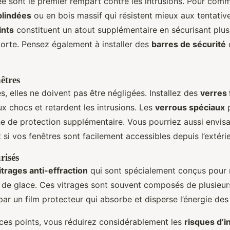
ée sont le premier rempart contre les intrusions. Pour com
blindées
ou en bois massif qui résistent mieux aux tentativ
ints
constituent un atout supplémentaire en sécurisant plu
porte. Pensez également à installer des
barres de sécurité
êtres
s, elles ne doivent pas être négligées. Installez des
verres 
ux chocs et retardent les intrusions. Les
verrous spéciaux
p
e de protection supplémentaire. Vous pourriez aussi envisage
t si vos fenêtres sont facilement accessibles depuis l’extérie
risés
itrages anti-effraction
qui sont spécialement conçus pour r
s de glace. Ces vitrages sont souvent composés de plusieu
par un film protecteur qui absorbe et disperse l’énergie des
r ces points, vous réduirez considérablement les
risques d’i