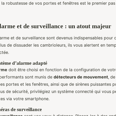
 la robustesse de vos portes et fenêtres est le premier pa
larme et de surveillance : un atout majeur
arme et de surveillance sont devenus indispensables pour q
lus de dissuader les cambrioleurs, ils vous alertent en temp
ctée.
ystème d’alarme adapté
arme
doit être choisi en fonction de la configuration de vot
 performants sont munis de
détecteurs de mouvement
, de
es portes et les fenêtres, ainsi que de sirènes puissantes po
lus de sécurité, privilégiez un système connecté qui vous 
rtes via votre smartphone.
méras de surveillance
urveillance
sont vos yeux à distance. Placez-les à des end