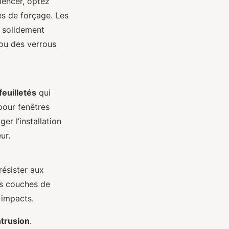
mencer, optez
es de forçage. Les
s solidement
ou des verrous
feuilletés
qui
our fenêtres
r l’installation
ur.
ésister aux
rs couches de
 impacts.
ntrusion
.