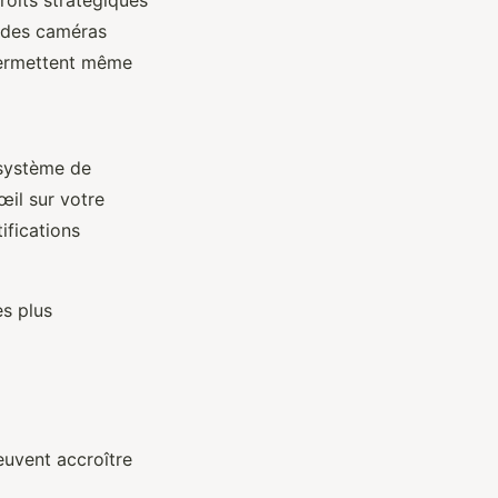
r des caméras
 permettent même
e système de
œil sur votre
ifications
es plus
euvent accroître