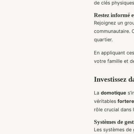
de clés physiques
Restez informé e
Rejoignez un grou
communautaire. Ce
quartier.
En appliquant ces
votre famille et d
Investissez d
La
domotique
s’i
véritables
forter
rôle crucial dans 
Systèmes de gest
Les systèmes de g