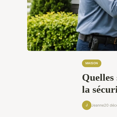
MAISON
Quelles 
la sécur
J
Jeanne
20 déc