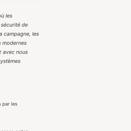
ù les
sécurité de
 la campagne, les
ls modernes
ez avec nous
 systèmes
s par les