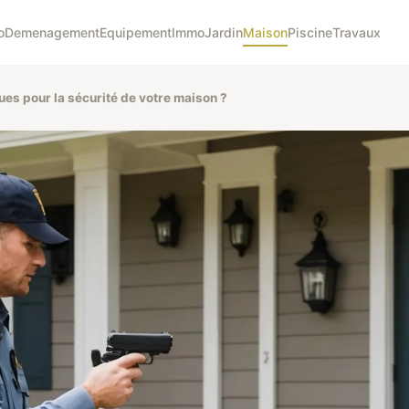
o
Demenagement
Equipement
Immo
Jardin
Maison
Piscine
Travaux
ues pour la sécurité de votre maison ?