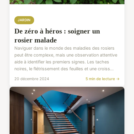
JARDIN
De zéro à héros : soigner un
rosier malade
Naviguer dans le monde des maladies des rosiers
peut être complexe, mais une observation attentive
aide à identifier les premiers signes. Les taches
noires, le flétrissement des feuilles et une croiss...
20 décembre 2024
5 min de lecture →